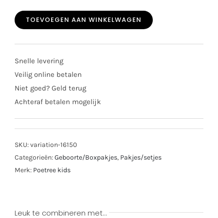
boxpak
TOEVOEGEN AAN WINKELWAGEN
rib
Ollie
denim
Snelle levering
blue
Veilig online betalen
aantal
Niet goed? Geld terug
Achteraf betalen mogelijk
SKU:
variation-16150
Categorieën:
Geboorte/Boxpakjes
,
Pakjes/setjes
Merk:
Poetree kids
Leuk te combineren met…