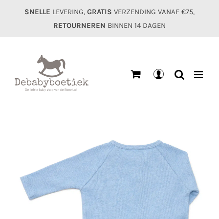
Ga
SNELLE
LEVERING,
GRATIS
VERZENDING VANAF €75,
naar
RETOURNEREN
BINNEN 14 DAGEN
inhoud
Mijn
account