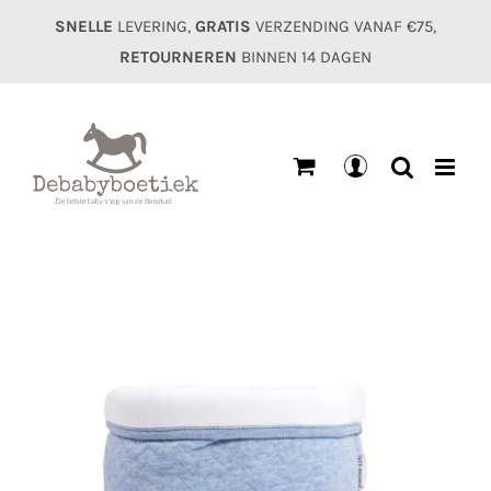
Ga
SNELLE
LEVERING,
GRATIS
VERZENDING VANAF €75,
naar
RETOURNEREN
BINNEN 14 DAGEN
inhoud
Mijn
account