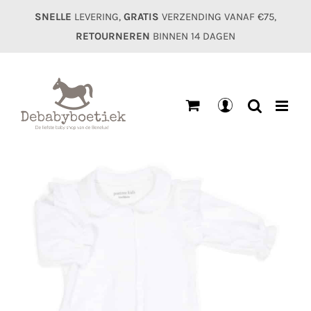
Ga
SNELLE
LEVERING,
GRATIS
VERZENDING VANAF €75,
naar
RETOURNEREN
BINNEN 14 DAGEN
inhoud
Mijn
account