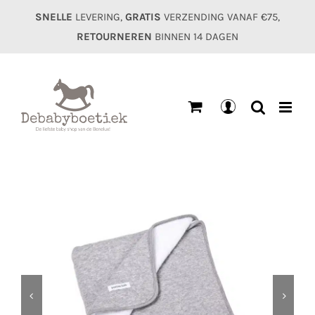
Ga
SNELLE
LEVERING,
GRATIS
VERZENDING VANAF €75,
naar
RETOURNEREN
BINNEN 14 DAGEN
inhoud
Mijn
account