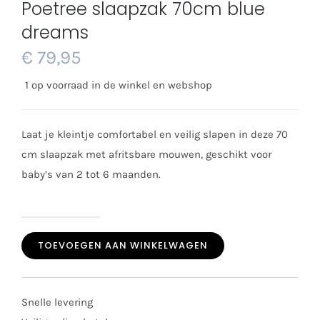
Poetree slaapzak 70cm blue
dreams
€
79,95
1 op voorraad in de winkel en webshop
Laat je kleintje comfortabel en veilig slapen in deze 70
cm slaapzak met afritsbare mouwen, geschikt voor
baby’s van 2 tot 6 maanden.
Poetree
TOEVOEGEN AAN WINKELWAGEN
slaapzak
70cm
blue
Snelle levering
dreams