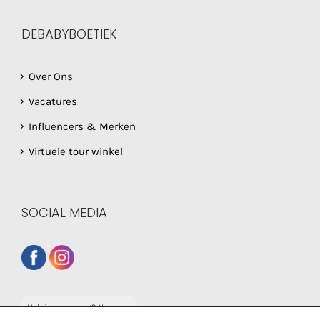
DEBABYBOETIEK
Over Ons
Vacatures
Influencers & Merken
Virtuele tour winkel
SOCIAL MEDIA
Heb je een vraag? Neem
dan gerust contact op