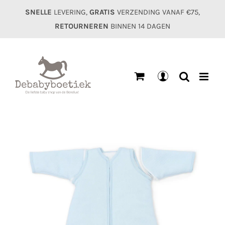
Ga
SNELLE
LEVERING,
GRATIS
VERZENDING VANAF €75,
naar
RETOURNEREN
BINNEN 14 DAGEN
inhoud
Mijn
account