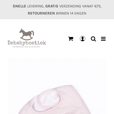
Ga
SNELLE
LEVERING,
GRATIS
VERZENDING VANAF €75,
naar
RETOURNEREN
BINNEN 14 DAGEN
inhoud
Mijn
account