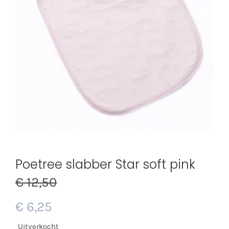
Poetree slabber Star soft pink
€
12,50
Oorspronkelijke
€
6,25
prijs
Huidige
Uitverkocht