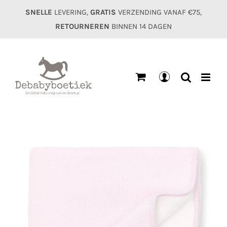
Ga
SNELLE
LEVERING,
GRATIS
VERZENDING VANAF €75,
naar
RETOURNEREN
BINNEN 14 DAGEN
inhoud
Mijn
account