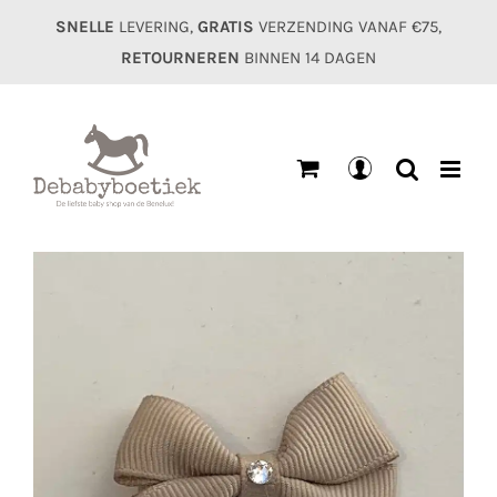
Ga
SNELLE
LEVERING,
GRATIS
VERZENDING VANAF €75,
naar
RETOURNEREN
BINNEN 14 DAGEN
inhoud
Mijn
account