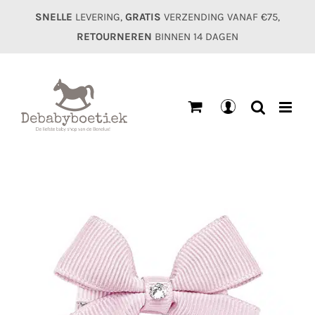
Ga
SNELLE
LEVERING,
GRATIS
VERZENDING VANAF €75,
naar
RETOURNEREN
BINNEN 14 DAGEN
inhoud
Mijn
account