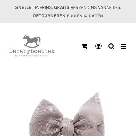
Ga
SNELLE
LEVERING,
GRATIS
VERZENDING VANAF €75,
naar
RETOURNEREN
BINNEN 14 DAGEN
inhoud
Mijn
account