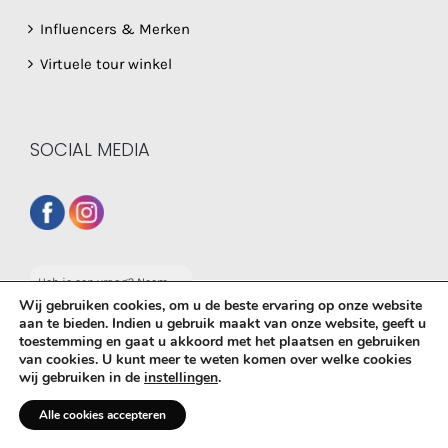
Influencers & Merken
Virtuele tour winkel
SOCIAL MEDIA
Heb je een vraag? Neem
dan gerust contact op
Wij gebruiken cookies, om u de beste ervaring op onze website
met onze whatsapp
aan te bieden. Indien u gebruik maakt van onze website, geeft u
service!
toestemming en gaat u akkoord met het plaatsen en gebruiken
van cookies. U kunt meer te weten komen over welke cookies
© Copyright
2026 De Babyboetiek | Powered by
MplusKASSA
wij gebruiken in de
instellingen
.
Woocommerce
&
WooCommerce Kassasysteem
| All Rights
Reserved
Alle cookies accepteren