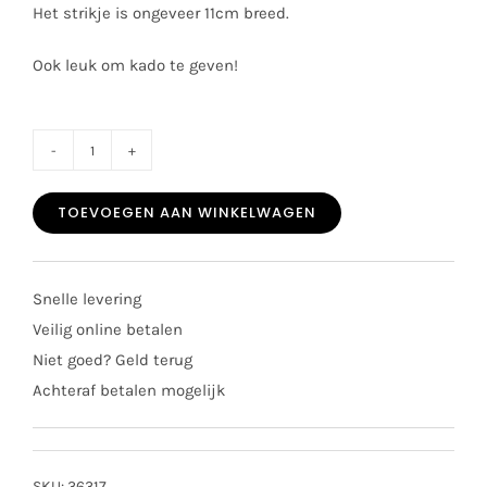
Het strikje is ongeveer 11cm breed.
Ook leuk om kado te geven!
Prinsessefin
haarclip
TOEVOEGEN AAN WINKELWAGEN
Julia
grijs
aantal
Snelle levering
Veilig online betalen
Niet goed? Geld terug
Achteraf betalen mogelijk
SKU:
36317