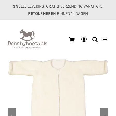
Ga
SNELLE
LEVERING,
GRATIS
VERZENDING VANAF €75,
naar
RETOURNEREN
BINNEN 14 DAGEN
inhoud
Mijn
account