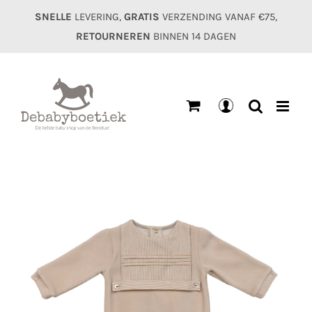
Ga
SNELLE
LEVERING,
GRATIS
VERZENDING VANAF €75,
naar
RETOURNEREN
BINNEN 14 DAGEN
inhoud
Mijn
account