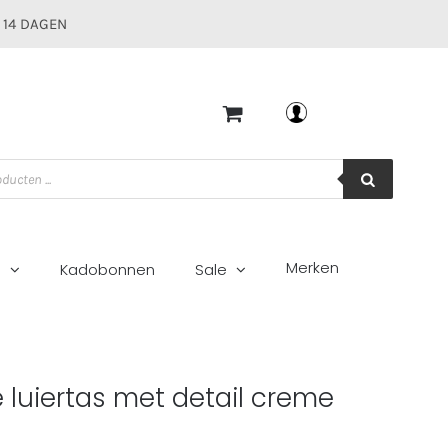
 14 DAGEN
Mijn account
Merken
g
Kadobonnen
Sale
l creme
e luiertas met detail creme
5