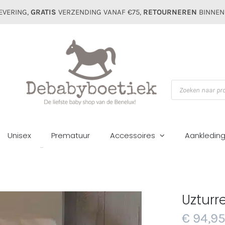
EVERING,
GRATIS
VERZENDING VANAF €75,
RETOURNEREN
BINNEN
Producten
zoeken
Unisex
Prematuur
Accessoires
Aankledin
Aankleding
Luiertassen&accessoires
Uzturre luiertas met detai
Uzturr
€
94,9