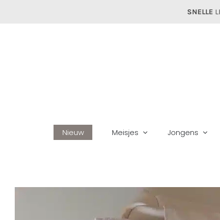
Ga
SNELLE
L
naar
inhoud
Nieuw
Meisjes
Jongens
Home