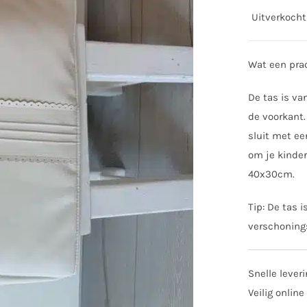
Uitverkocht
Wat een prac
De tas is va
de voorkant.
sluit met ee
om je kinde
40x30cm.
Tip: De tas 
verschonin
Snelle lever
Veilig online