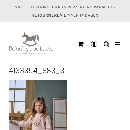
Ga
SNELLE
LEVERING,
GRATIS
VERZENDING VANAF €75,
naar
RETOURNEREN
BINNEN 14 DAGEN
inhoud
Mijn
account
4133394_883_3