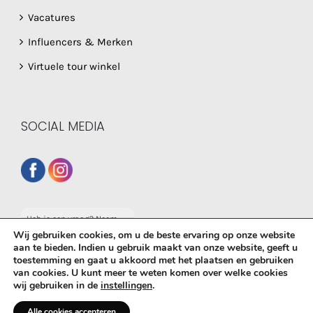
Vacatures
Influencers & Merken
Virtuele tour winkel
SOCIAL MEDIA
Heb je een vraag? Neem
dan gerust contact op
Wij gebruiken cookies, om u de beste ervaring op onze website
met onze whatsapp
aan te bieden. Indien u gebruik maakt van onze website, geeft u
service!
toestemming en gaat u akkoord met het plaatsen en gebruiken
© Copyright
2026 De Babyboetiek | Powered by
MplusKASSA
van cookies. U kunt meer te weten komen over welke cookies
wij gebruiken in de
instellingen
.
Woocommerce
&
WooCommerce Kassasysteem
| All Rights
Reserved
Alle cookies accepteren