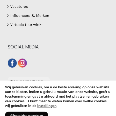
Vacatures
Influencers & Merken
Virtuele tour winkel
SOCIAL MEDIA
Heb je een vraag? Neem
dan gerust contact op
Wij gebruiken cookies, om u de beste ervaring op onze website
met onze whatsapp
aan te bieden. Indien u gebruik maakt van onze website, geeft u
service!
toestemming en gaat u akkoord met het plaatsen en gebruiken
© Copyright
2026 De Babyboetiek | Powered by
MplusKASSA
van cookies. U kunt meer te weten komen over welke cookies
wij gebruiken in de
instellingen
.
Woocommerce
&
WooCommerce Kassasysteem
| All Rights
Reserved
Alle cookies accepteren