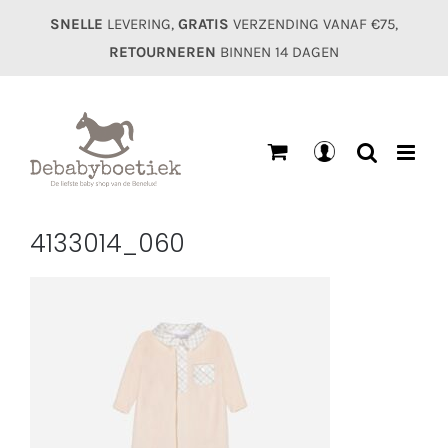
Ga
SNELLE
LEVERING,
GRATIS
VERZENDING VANAF €75,
naar
RETOURNEREN
BINNEN 14 DAGEN
inhoud
Mijn
account
4133014_060