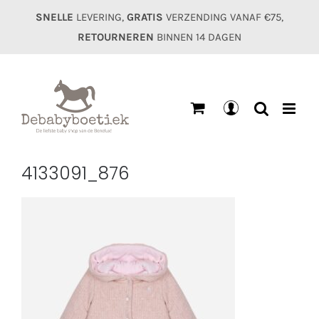
Ga
SNELLE
LEVERING,
GRATIS
VERZENDING VANAF €75,
naar
RETOURNEREN
BINNEN 14 DAGEN
inhoud
Mijn
account
4133091_876