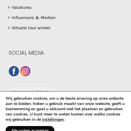
Vacatures
Influencers & Merken
Virtuele tour winkel
SOCIAL MEDIA
Heb je een vraag? Neem
dan gerust contact op
Wij gebruiken cookies, om u de beste ervaring op onze website
met onze whatsapp
aan te bieden. Indien u gebruik maakt van onze website, geeft u
service!
toestemming en gaat u akkoord met het plaatsen en gebruiken
© Copyright
2026 De Babyboetiek | Powered by
MplusKASSA
van cookies. U kunt meer te weten komen over welke cookies
wij gebruiken in de
instellingen
.
Woocommerce
&
WooCommerce Kassasysteem
| All Rights
Reserved
Alle cookies accepteren