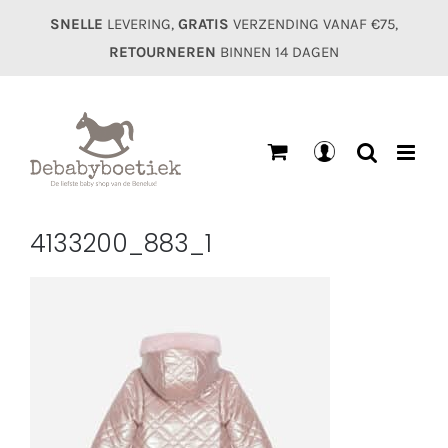
Ga
SNELLE
LEVERING,
GRATIS
VERZENDING VANAF €75,
naar
RETOURNEREN
BINNEN 14 DAGEN
inhoud
Mijn
account
4133200_883_1