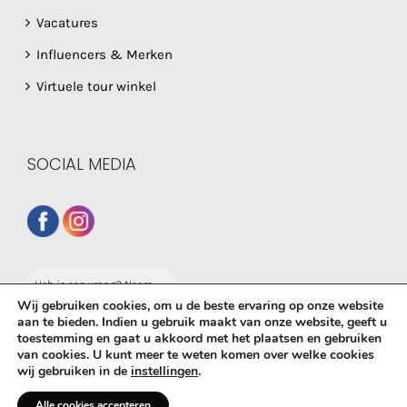
Vacatures
Influencers & Merken
Virtuele tour winkel
SOCIAL MEDIA
Heb je een vraag? Neem
dan gerust contact op
Wij gebruiken cookies, om u de beste ervaring op onze website
met onze whatsapp
aan te bieden. Indien u gebruik maakt van onze website, geeft u
service!
toestemming en gaat u akkoord met het plaatsen en gebruiken
© Copyright
2026 De Babyboetiek | Powered by
MplusKASSA
van cookies. U kunt meer te weten komen over welke cookies
wij gebruiken in de
instellingen
.
Woocommerce
&
WooCommerce Kassasysteem
| All Rights
Reserved
Alle cookies accepteren