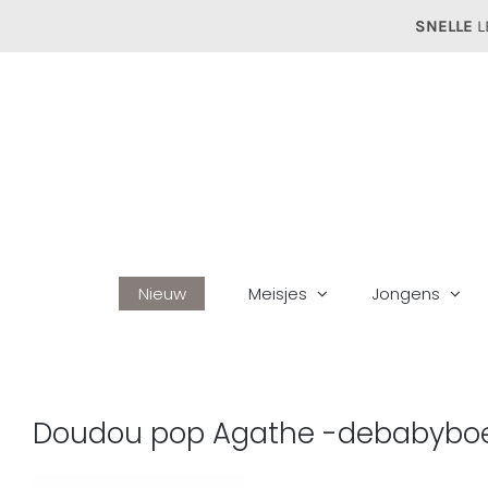
Ga
SNELLE
L
naar
inhoud
Nieuw
Meisjes
Jongens
Doudou pop Agathe -debabyboe