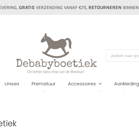
EVERING,
GRATIS
VERZENDING VANAF €75,
RETOURNEREN
BINNEN
Producten
zoeken
Unisex
Prematuur
Accessoires
Aankledin
Home
Doudou pop Agathe 30cm
Doudou pop Agathe -debabyboetie
tiek