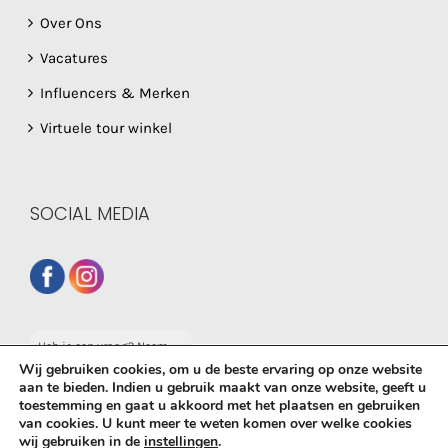
Over Ons
Vacatures
Influencers & Merken
Virtuele tour winkel
SOCIAL MEDIA
Heb je een vraag? Neem
dan gerust contact op
Wij gebruiken cookies, om u de beste ervaring op onze website
met onze whatsapp
aan te bieden. Indien u gebruik maakt van onze website, geeft u
service!
toestemming en gaat u akkoord met het plaatsen en gebruiken
© Copyright
2026 De Babyboetiek | Powered by
MplusKASSA
van cookies. U kunt meer te weten komen over welke cookies
wij gebruiken in de
instellingen
.
Woocommerce
&
WooCommerce Kassasysteem
| All Rights