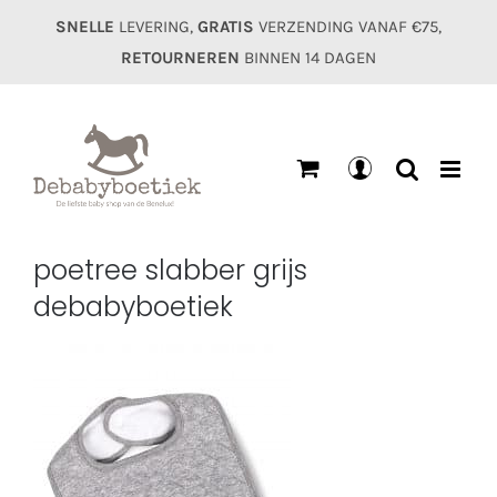
Ga
SNELLE
LEVERING,
GRATIS
VERZENDING VANAF €75,
naar
RETOURNEREN
BINNEN 14 DAGEN
inhoud
Mijn
account
poetree slabber grijs
debabyboetiek