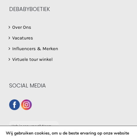
DEBABYBOETIEK
Over Ons
Vacatures
Influencers & Merken
Virtuele tour winkel
SOCIAL MEDIA
Heb je een vraag? Neem
dan gerust contact op
Wij gebruiken cookies, om u de beste ervaring op onze website
met onze whatsapp