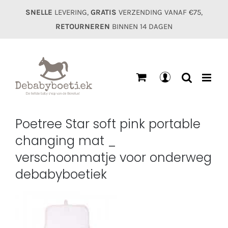
Ga
SNELLE
LEVERING,
GRATIS
VERZENDING VANAF €75,
naar
RETOURNEREN
BINNEN 14 DAGEN
inhoud
Mijn
account
Poetree Star soft pink portable
changing mat _
verschoonmatje voor onderweg
debabyboetiek