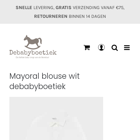
Ga
SNELLE
LEVERING,
GRATIS
VERZENDING VANAF €75,
naar
RETOURNEREN
BINNEN 14 DAGEN
inhoud
Mijn
account
Mayoral blouse wit
debabyboetiek