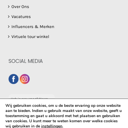
Over Ons
Vacatures
Influencers & Merken
Virtuele tour winkel
SOCIAL MEDIA
Heb je een vraag? Neem
dan gerust contact op
Wij gebruiken cookies, om u de beste ervaring op onze website
met onze whatsapp
aan te bieden. Indien u gebruik maakt van onze website, geeft u
service!
toestemming en gaat u akkoord met het plaatsen en gebruiken
© Copyright
2026 De Babyboetiek | Powered by
MplusKASSA
van cookies. U kunt meer te weten komen over welke cookies
wij gebruiken in de
instellingen
.
Woocommerce
&
WooCommerce Kassasysteem
| All Rights