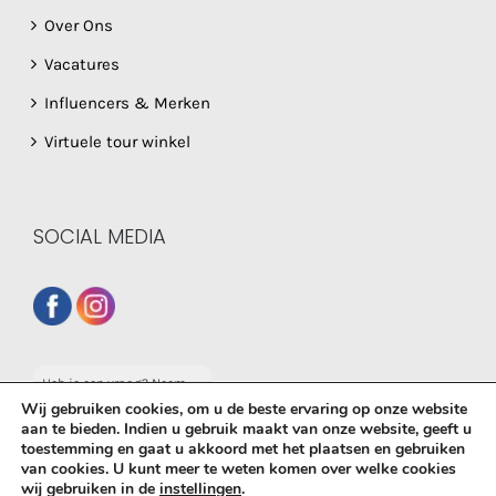
Over Ons
Vacatures
Influencers & Merken
Virtuele tour winkel
SOCIAL MEDIA
Heb je een vraag? Neem
dan gerust contact op
Wij gebruiken cookies, om u de beste ervaring op onze website
met onze whatsapp
aan te bieden. Indien u gebruik maakt van onze website, geeft u
service!
toestemming en gaat u akkoord met het plaatsen en gebruiken
© Copyright
2026 De Babyboetiek | Powered by
MplusKASSA
van cookies. U kunt meer te weten komen over welke cookies
wij gebruiken in de
instellingen
.
Woocommerce
&
WooCommerce Kassasysteem
| All Rights