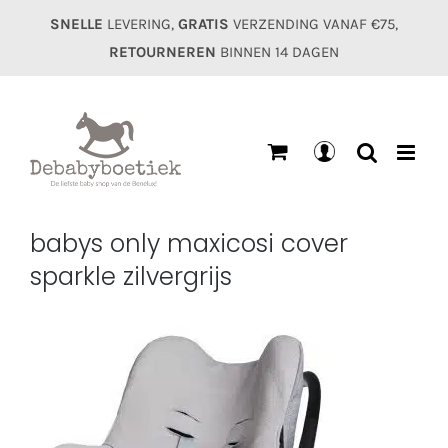
Ga
SNELLE
LEVERING,
GRATIS
VERZENDING VANAF €75,
naar
RETOURNEREN
BINNEN 14 DAGEN
inhoud
Mijn
account
babys only maxicosi cover
sparkle zilvergrijs