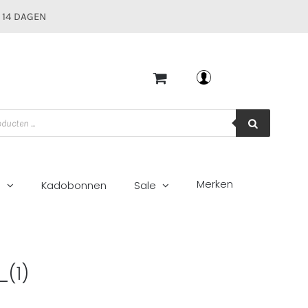
 14 DAGEN
Mijn account
Merken
g
Kadobonnen
Sale
ee_(1)
(1)