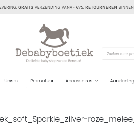
EVERING,
GRATIS
VERZENDING VANAF €75,
RETOURNEREN
BINNEN
Producten
zoeken
Unisex
Prematuur
Accessoires
Aankledin
Babys_Only_0402471_omslagdoek_soft_Sparkle_zilver-roze_mel
_soft_Sparkle_zilver-roze_melee_