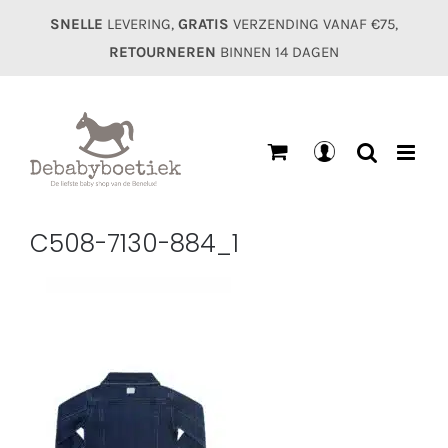
Ga
SNELLE
LEVERING,
GRATIS
VERZENDING VANAF €75,
naar
RETOURNEREN
BINNEN 14 DAGEN
inhoud
Mijn
account
C508-7130-884_1