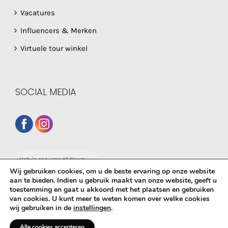
Vacatures
Influencers & Merken
Virtuele tour winkel
SOCIAL MEDIA
Heb je een vraag? Neem
dan gerust contact op
Wij gebruiken cookies, om u de beste ervaring op onze website
met onze whatsapp
aan te bieden. Indien u gebruik maakt van onze website, geeft u
service!
toestemming en gaat u akkoord met het plaatsen en gebruiken
© Copyright
2026 De Babyboetiek | Powered by
MplusKASSA
van cookies. U kunt meer te weten komen over welke cookies
wij gebruiken in de
instellingen
.
Woocommerce
&
WooCommerce Kassasysteem
| All Rights
Reserved
Alle cookies accepteren