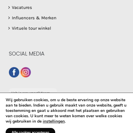
Vacatures
Influencers & Merken
Virtuele tour winkel
SOCIAL MEDIA
Heb je een vraag? Neem
dan gerust contact op
Wij gebruiken cookies, om u de beste ervaring op onze website
met onze whatsapp
aan te bieden. Indien u gebruik maakt van onze website, geeft u
service!
toestemming en gaat u akkoord met het plaatsen en gebruiken
© Copyright
2026 De Babyboetiek | Powered by
MplusKASSA
van cookies. U kunt meer te weten komen over welke cookies
wij gebruiken in de
instellingen
.
Woocommerce
&
WooCommerce Kassasysteem
| All Rights
Reserved
Alle cookies accepteren