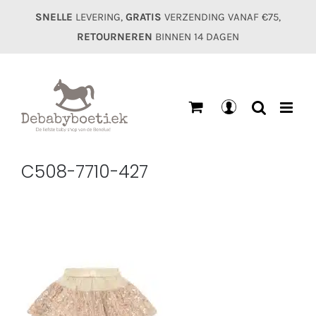
Ga
SNELLE
LEVERING,
GRATIS
VERZENDING VANAF €75,
naar
RETOURNEREN
BINNEN 14 DAGEN
inhoud
Mijn
account
C508-7710-427