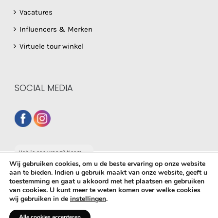
Vacatures
Influencers & Merken
Virtuele tour winkel
SOCIAL MEDIA
Heb je een vraag? Neem
dan gerust contact op
Wij gebruiken cookies, om u de beste ervaring op onze website
met onze whatsapp
aan te bieden. Indien u gebruik maakt van onze website, geeft u
service!
toestemming en gaat u akkoord met het plaatsen en gebruiken
© Copyright
2026 De Babyboetiek | Powered by
MplusKASSA
van cookies. U kunt meer te weten komen over welke cookies
wij gebruiken in de
instellingen
.
Woocommerce
&
WooCommerce Kassasysteem
| All Rights
Reserved
Alle cookies accepteren