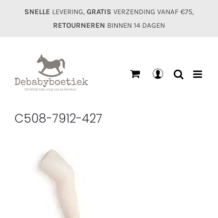
Ga
SNELLE
LEVERING,
GRATIS
VERZENDING VANAF €75,
naar
RETOURNEREN
BINNEN 14 DAGEN
inhoud
Mijn
account
C508-7912-427