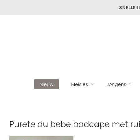
Ga
SNELLE
L
naar
inhoud
Nieuw
Meisjes
Jongens
Purete du bebe badcape met ruit