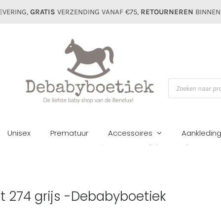
EVERING,
GRATIS
VERZENDING VANAF €75,
RETOURNEREN
BINNEN
Producten
zoeken
Unisex
Prematuur
Accessoires
Aankledin
Home
Purete du bebe badcape met ruit 274 grijs -Debabyboetiek
 274 grijs -Debabyboetiek