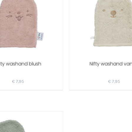
fty washand blush
Nifty washand vani
€
7,95
€
7,95