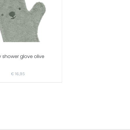
y shower glove olive
€
16,95