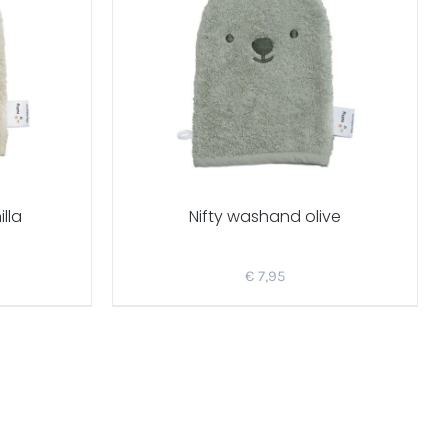
lla
Nifty washand olive
€
7,95