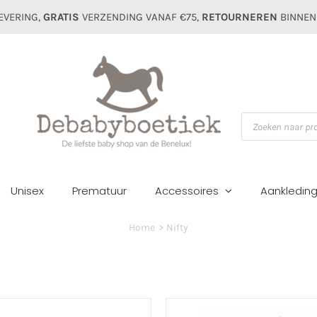
EVERING,
GRATIS
VERZENDING VANAF €75,
RETOURNEREN
BINNEN
Producten
zoeken
Unisex
Prematuur
Accessoires
Aankledin
Home
Nifty