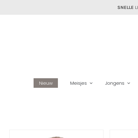
Ga
SNELLE
L
naar
inhoud
Nieuw
Meisjes
Jongens