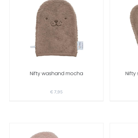
Nifty washand mocha
Nift
€
7,95