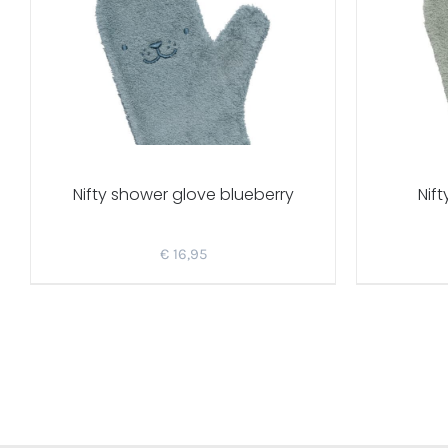
Nifty shower glove blueberry
Nift
€
16,95