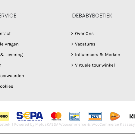
ERVICE
DEBABYBOETIEK
ntact
Over Ons
de vragen
Vacatures
 & Levering
Influencers & Merken
n
Virtuele tour winkel
oorwaarden
Cookies
etiek | Powered by
MplusKASSA Woocommerce
&
WooCommerce Kassasy