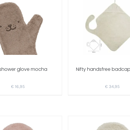
y shower glove mocha
Nifty handsfree badcape
€
16,95
€
34,95