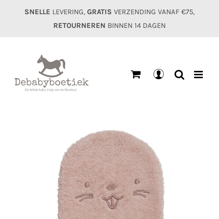
Ga
SNELLE
LEVERING,
GRATIS
VERZENDING VANAF €75,
naar
RETOURNEREN
BINNEN 14 DAGEN
inhoud
Mijn
account