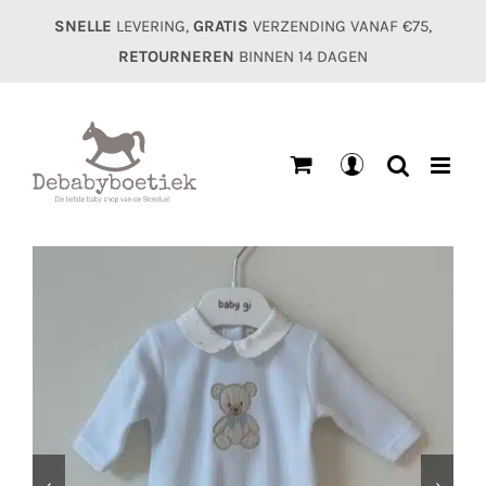
Ga
SNELLE
LEVERING,
GRATIS
VERZENDING VANAF €75,
naar
RETOURNEREN
BINNEN 14 DAGEN
inhoud
Mijn
account