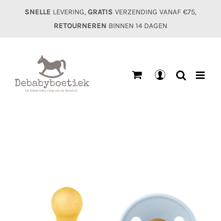
Ga
SNELLE
LEVERING,
GRATIS
VERZENDING VANAF €75,
naar
RETOURNEREN
BINNEN 14 DAGEN
inhoud
Mijn
account