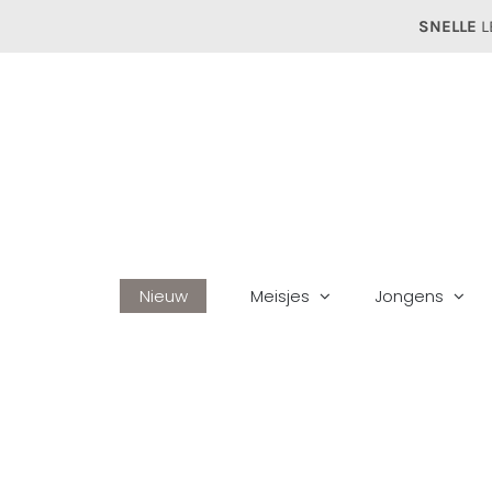
Ga
SNELLE
L
naar
inhoud
Nieuw
Meisjes
Jongens