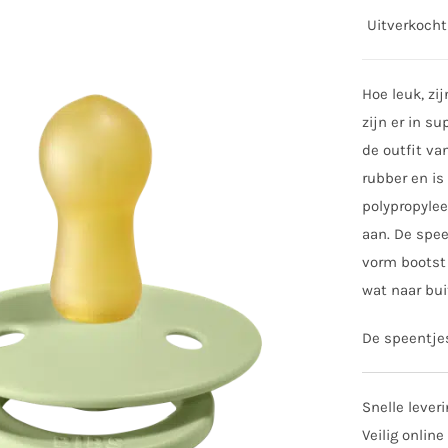
Uitverkocht
Hoe leuk, zi
zijn er in s
de outfit va
rubber en is
polypropylee
aan. De spee
vorm bootst 
wat naar buit
De speentjes
Snelle lever
Veilig online