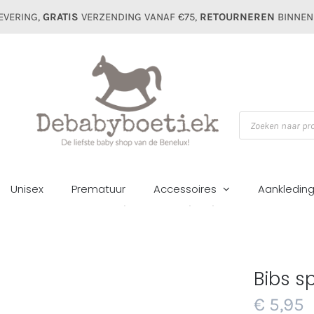
EVERING,
GRATIS
VERZENDING VANAF €75,
RETOURNEREN
BINNEN
Producten
zoeken
Unisex
Prematuur
Accessoires
Aankledin
Home
Accessoires
Spenen
Bibs speen pistachio 0-18m/T2
Bibs s
€
5,95