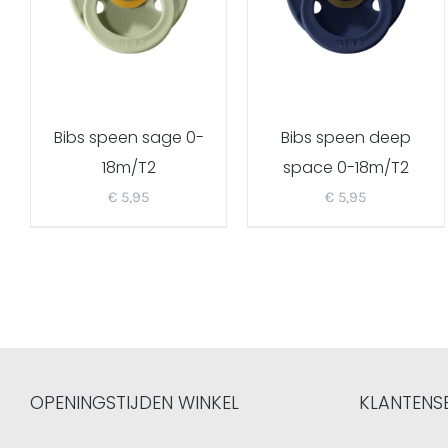
Bibs speen sage 0-
Bibs speen deep
18m/T2
space 0-18m/T2
€
5,95
€
5,95
OPENINGSTIJDEN WINKEL
KLANTENS