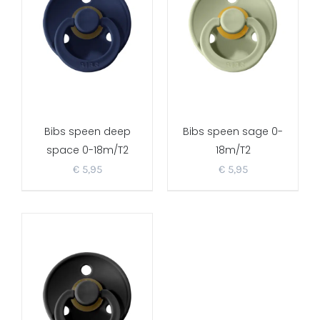
Bibs speen deep
Bibs speen sage 0-
space 0-18m/T2
18m/T2
€
5,95
€
5,95