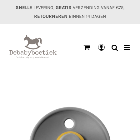
Ga
SNELLE
LEVERING,
GRATIS
VERZENDING VANAF €75,
naar
RETOURNEREN
BINNEN 14 DAGEN
inhoud
Mijn
account