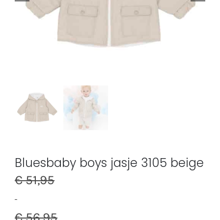
Bluesbaby boys jasje 3105 beige
€
51,95
-
€
56,95