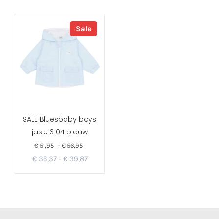
Sale
SALE Bluesbaby boys
jasje 3104 blauw
€
51,95
-
€
56,95
€
36,37
-
€
39,87