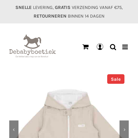
Ga
SNELLE
LEVERING,
GRATIS
VERZENDING VANAF €75,
naar
RETOURNEREN
BINNEN 14 DAGEN
inhoud
Mijn
account
Sale