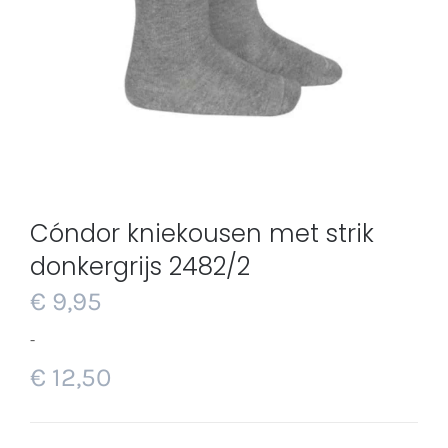
Cóndor kniekousen met strik
donkergrijs 2482/2
€
9,95
-
€
12,50
Prijsklasse:
€ 9,95