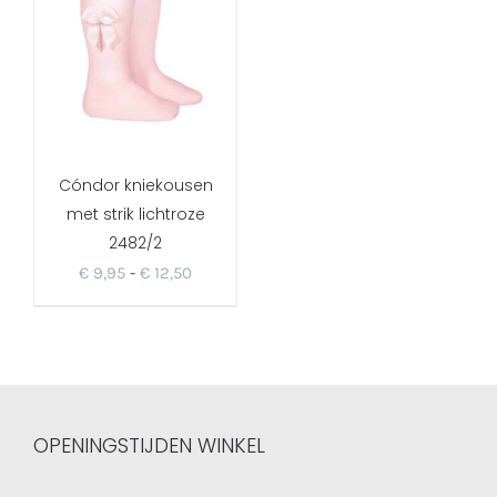
Cóndor kniekousen
met strik lichtroze
2482/2
Prijsklasse:
€
9,95
-
€
12,50
€ 9,95
tot
€ 12,50
OPENINGSTIJDEN WINKEL