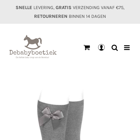
Ga
SNELLE
LEVERING,
GRATIS
VERZENDING VANAF €75,
naar
RETOURNEREN
BINNEN 14 DAGEN
inhoud
Mijn
account