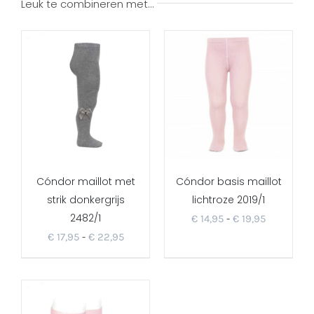
Leuk te combineren met…
Cóndor maillot met
Cóndor basis maillot
strik donkergrijs
lichtroze 2019/1
2482/1
Prijsklass
€
14,95
-
€
19,95
Prijsklasse:
€
17,95
-
€
22,95
€ 14,95
€ 17,95
tot
tot
€ 19,95
€ 22,95