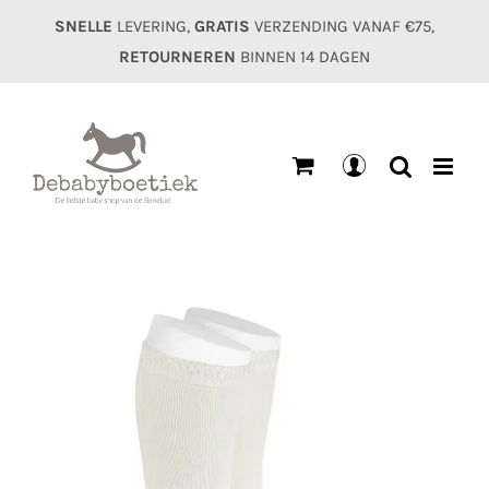
Ga
SNELLE
LEVERING,
GRATIS
VERZENDING VANAF €75,
naar
RETOURNEREN
BINNEN 14 DAGEN
inhoud
Mijn
account