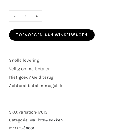
Condór
kniekous
TOEVOEGEN AAN WINKELWAGEN
2362/2
creme
aantal
Snelle levering
Veilig online betalen
Niet goed? Geld terug
Achteraf betalen mogelijk
SKU:
variation-17015
Categorie:
Maillots&sokken
Merk:
Cóndor