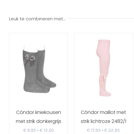
Leuk te combineren met…
Cóndor kniekousen
Cóndor maillot met
met strik donkergrijs
strik lichtroze 2482/1
2482/2
Prijsklasse:
Prijskl
€
9,95
-
€
12,50
€
17,95
-
€
22,95