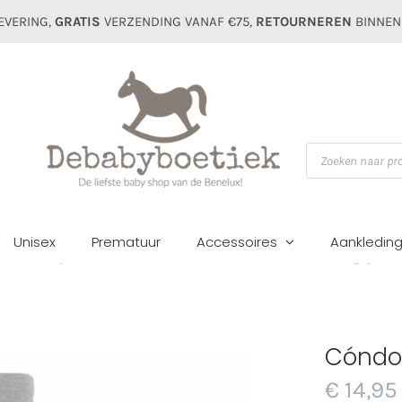
EVERING,
GRATIS
VERZENDING VANAF €75,
RETOURNEREN
BINNEN
Producten
zoeken
Unisex
Prematuur
Accessoires
Aankledin
ome
Meisjes
Maillots&sokken
Cóndor basis maillot lichtgrijs 201
Cóndor 
€
14,95