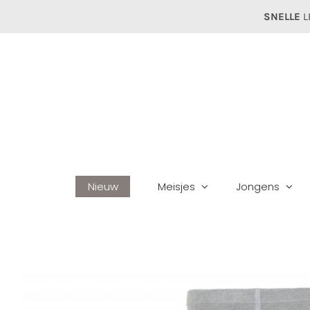
Ga
SNELLE
L
naar
inhoud
Nieuw
Meisjes
Jongens
H