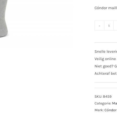
Cóndor maillo
Cónd
basi
mail
licht
Snelle lever
2019
Veilig online
aant
Niet goed? G
Achteraf bet
SKU:
8459
Categorie:
Ma
Merk:
Cóndor