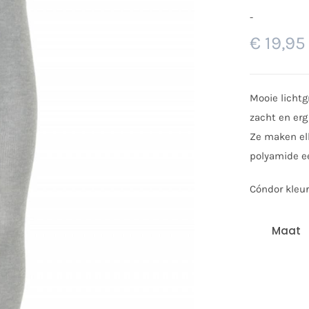
-
€
19,95
Prijsklasse:
€ 14,95
Mooie lichtg
tot
zacht en erg
€ 19,95
Ze maken el
polyamide ee
Cóndor kleur
Maat