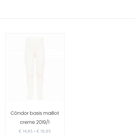
Cóndor basis maillot
creme 2019/1
asse:
Prijsklasse:
€
14,95
-
€
19,95