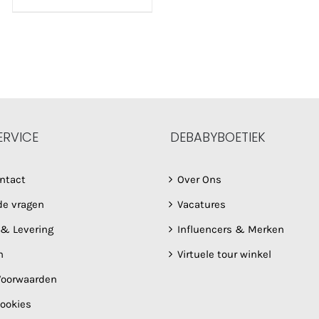
€ 14,95
tot
5
€ 19,95
ERVICE
DEBABYBOETIEK
ntact
Over Ons
de vragen
Vacatures
 & Levering
Influencers & Merken
n
Virtuele tour winkel
oorwaarden
Cookies