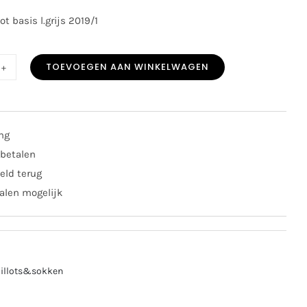
t basis l.grijs 2019/1
TOEVOEGEN AAN WINKELWAGEN
or
s
lot
grijs
ing
/1
 betalen
al
eld terug
alen mogelijk
illots&sokken