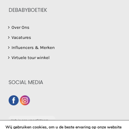
DEBABYBOETIEK
Over Ons
Vacatures
Influencers & Merken
Virtuele tour winkel
SOCIAL MEDIA
Heb je een vraag? Neem
dan gerust contact op
Wij gebruiken cookies, om u de beste ervaring op onze website