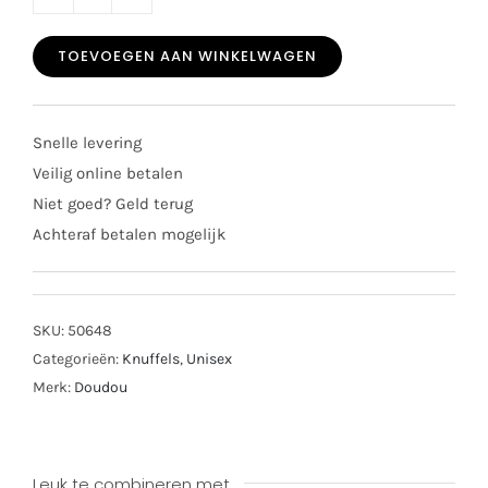
Doudou
PM
TOEVOEGEN AAN WINKELWAGEN
konijn
beige
DC4192
Snelle levering
aantal
Veilig online betalen
Niet goed? Geld terug
Achteraf betalen mogelijk
SKU:
50648
Categorieën:
Knuffels
,
Unisex
Merk:
Doudou
Leuk te combineren met…