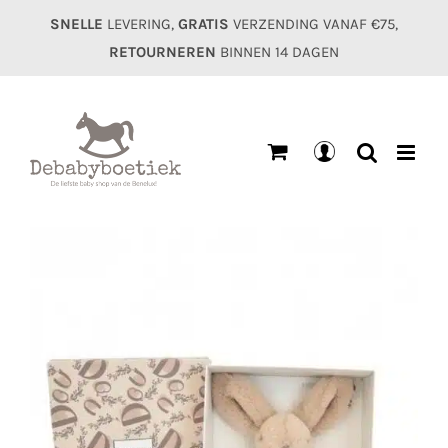
Ga
SNELLE
LEVERING,
GRATIS
VERZENDING VANAF €75,
naar
RETOURNEREN
BINNEN 14 DAGEN
inhoud
Mijn
account