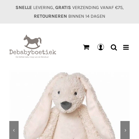
Ga
SNELLE
LEVERING,
GRATIS
VERZENDING VANAF €75,
naar
RETOURNEREN
BINNEN 14 DAGEN
inhoud
Mijn
account