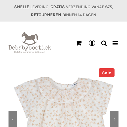
Ga
SNELLE
LEVERING,
GRATIS
VERZENDING VANAF €75,
naar
RETOURNEREN
BINNEN 14 DAGEN
inhoud
Mijn
account
Sale