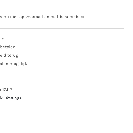
is nu niet op voorraad en niet beschikbaar.
ing
 betalen
eld terug
alen mogelijk
n-17413
rken&rokjes