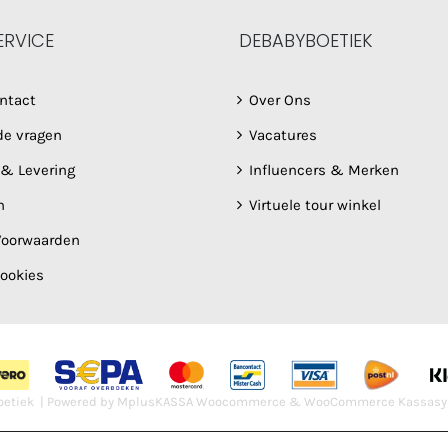
ERVICE
DEBABYBOETIEK
ntact
Over Ons
de vragen
Vacatures
 & Levering
Influencers & Merken
n
Virtuele tour winkel
oorwaarden
Cookies
etiek | Powered by
MplusKASSA Woocommerce
&
WooCommerce Kassasy