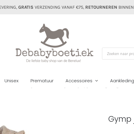
EVERING,
GRATIS
VERZENDING VANAF €75,
RETOURNEREN
BINNEN
Producten
zoeken
Unisex
Prematuur
Accessoires
Aankledin
Home
Meisjes
Jurken&rokjes
Gymp jurk 5501 goud/glitter
Gymp j