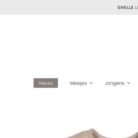
Ga
SNELLE
L
naar
inhoud
Nieuw
Meisjes
Jongens