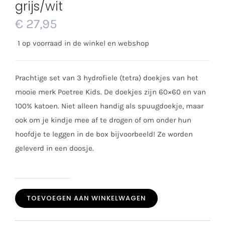
grijs/wit
€
27,95
1 op voorraad in de winkel en webshop
Prachtige set van 3 hydrofiele (tetra) doekjes van het
mooie merk Poetree Kids. De doekjes zijn 60×60 en van
100% katoen. Niet alleen handig als spuugdoekje, maar
ook om je kindje mee af te drogen of om onder hun
hoofdje te leggen in de box bijvoorbeeld! Ze worden
geleverd in een doosje.
Poetree
TOEVOEGEN AAN WINKELWAGEN
swaddle
3-