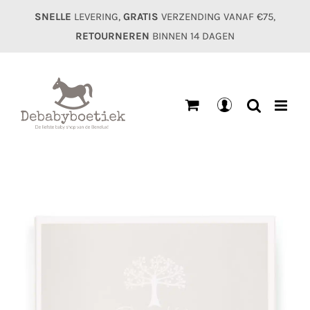
Ga
SNELLE
LEVERING,
GRATIS
VERZENDING VANAF €75,
naar
RETOURNEREN
BINNEN 14 DAGEN
inhoud
Mijn
account