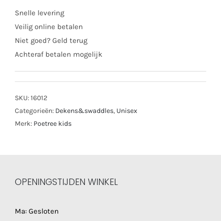
pack
Snelle levering
grijs/wit
Veilig online betalen
aantal
Niet goed? Geld terug
Achteraf betalen mogelijk
SKU:
16012
Categorieën:
Dekens&swaddles
,
Unisex
Merk:
Poetree kids
OPENINGSTIJDEN WINKEL
Ma: Gesloten