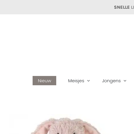
Ga
SNELLE
L
naar
inhoud
Nieuw
Meisjes
Jongens