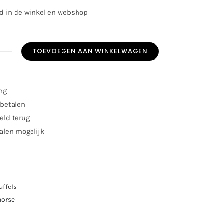
ad in de winkel en webshop
TOEVOEGEN AAN WINKELWAGEN
py
e
l
ing
it
 betalen
eld terug
al
alen mogelijk
uffels
horse