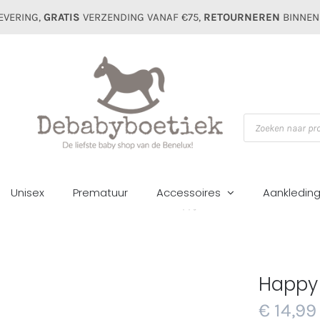
EVERING,
GRATIS
VERZENDING VANAF €75,
RETOURNEREN
BINNEN
Producten
zoeken
Unisex
Prematuur
Accessoires
Aankledin
Home
Accessoires
Knuffels
Happy horse tuttel rabbit Rosi
Happy 
€
14,99