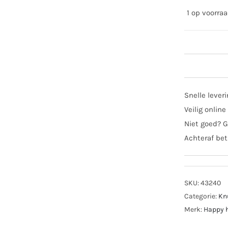
1 op voorra
Hap
hors
tutte
Snelle lever
rabb
Veilig online
Rosi
Niet goed? G
aant
Achteraf bet
SKU:
43240
Categorie:
Kn
Merk:
Happy 