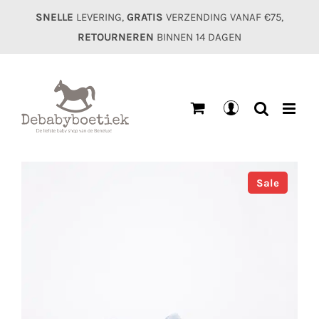
Ga
SNELLE
LEVERING,
GRATIS
VERZENDING VANAF €75,
naar
RETOURNEREN
BINNEN 14 DAGEN
inhoud
Mijn
account
Sale