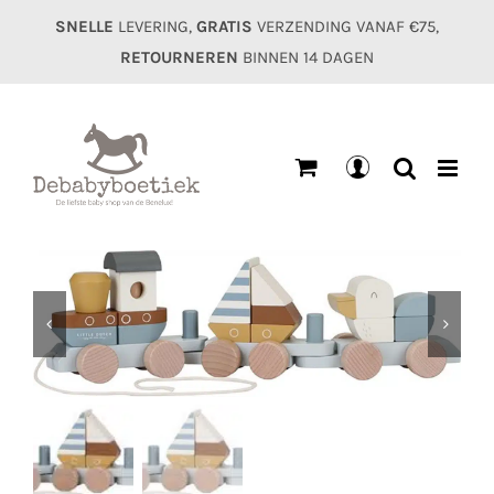
Ga
SNELLE
LEVERING,
GRATIS
VERZENDING VANAF €75,
naar
RETOURNEREN
BINNEN 14 DAGEN
inhoud
Mijn
account