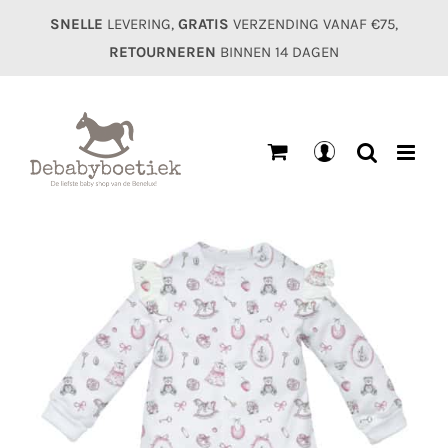
Ga
SNELLE
LEVERING,
GRATIS
VERZENDING VANAF €75,
naar
RETOURNEREN
BINNEN 14 DAGEN
inhoud
Mijn
account