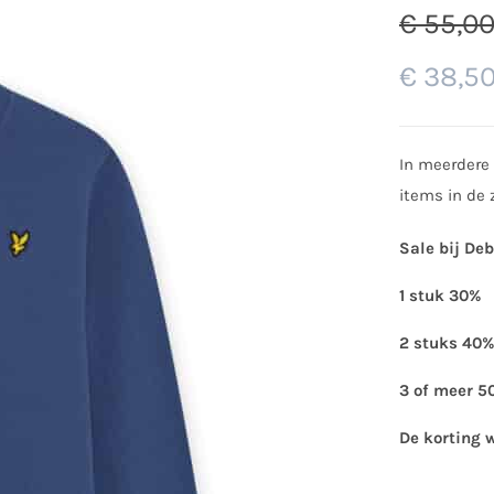
€
55,0
€
38,5
In meerdere 
items in de z
Sale bij De
1 stuk 30%
2 stuks 40%
3 of meer 5
De korting 