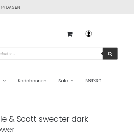
 14 DAGEN
Mijn account
Merken
g
Kadobonnen
Sale
lower
yle & Scott sweater dark
ower