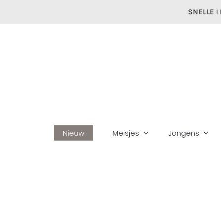
Ga
SNELLE
L
naar
inhoud
Nieuw
Meisjes
Jongens
Ho