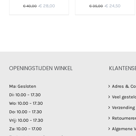
cornflower
€
28,00
€
24,50
€
40,00
€
35,00
OPENINGSTIJDEN WINKEL
KLANTENS
Ma: Gesloten
Adres & Co
Di: 10.00 – 17.30
Veel gestel
Wo: 10.00 – 17.30
Verzending
Do: 10.00 – 17.30
Retournere
Vrij: 10.00 – 17.30
Za: 10.00 – 17.00
Algemene V