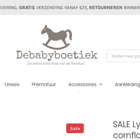
EVERING,
GRATIS
VERZENDING VANAF €75,
RETOURNEREN
BINNEN
Producten
zoeken
Unisex
Prematuur
Accessoires
Aankledin
me
Zomer sale
Vesten&truien
SALE Lyle & Scott sweater dark cornf
SALE L
Sale
cornfl