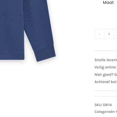
Maat
SAL
Lyle
&
Scot
Snelle lever
swea
Veilig online
dark
Niet goed? G
corn
Achteraf bet
aant
SKU:
59114
Categorieën: