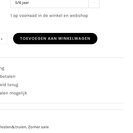

1 op voorraad in de winkel en webshop
TOEVOEGEN AAN WINKELWAGEN
E
t
ing
ter
 betalen
eld terug
flower
alen mogelijk
al
Vesten&truien
,
Zomer sale