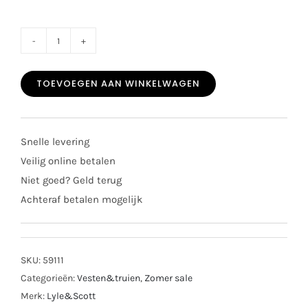
SALE
Lyle
TOEVOEGEN AAN WINKELWAGEN
&
Scott
sweater
Snelle levering
dark
Veilig online betalen
sand
Niet goed? Geld terug
aantal
Achteraf betalen mogelijk
SKU:
59111
Categorieën:
Vesten&truien
,
Zomer sale
Merk:
Lyle&Scott