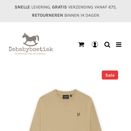
Ga
SNELLE
LEVERING,
GRATIS
VERZENDING VANAF €75,
naar
RETOURNEREN
BINNEN 14 DAGEN
inhoud
Mijn
account
Sale