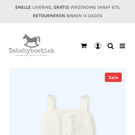
Ga
SNELLE
LEVERING,
GRATIS
VERZENDING VANAF €75,
naar
RETOURNEREN
BINNEN 14 DAGEN
inhoud
Mijn
account
Sale