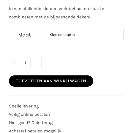
In verschillende kleuren verkrijgbaar en leuk te
combineren met de bijpassende deken!
Maat

Mac
ilusion
TOEVOEGEN AAN WINKELWAGEN
setje
9801
celeste
Snelle levering
aantal
Veilig online betalen
Niet goed? Geld terug
Achteraf betalen mogelijk