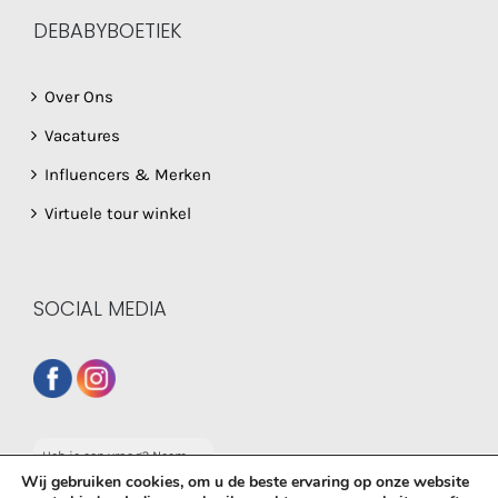
DEBABYBOETIEK
Over Ons
Vacatures
Influencers & Merken
Virtuele tour winkel
SOCIAL MEDIA
Heb je een vraag? Neem
dan gerust contact op
Wij gebruiken cookies, om u de beste ervaring op onze website
met onze whatsapp