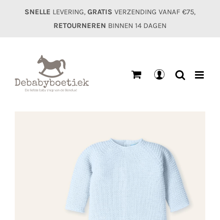
Ga
SNELLE
LEVERING,
GRATIS
VERZENDING VANAF €75,
naar
RETOURNEREN
BINNEN 14 DAGEN
inhoud
Mijn
account